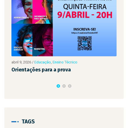
janeiro 12, 2026
/
Busi
VAGA ASSISTEN
26
/
Educação
,
Ensino Técnico
ções para a prova
TAGS