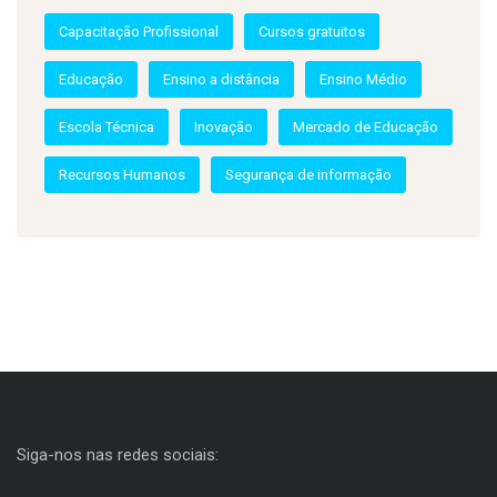
Capacitação Profissional
Cursos gratuitos
Educação
Ensino a distância
Ensino Médio
Escola Técnica
Inovação
Mercado de Educação
Recursos Humanos
Segurança de informação
Siga-nos nas redes sociais: