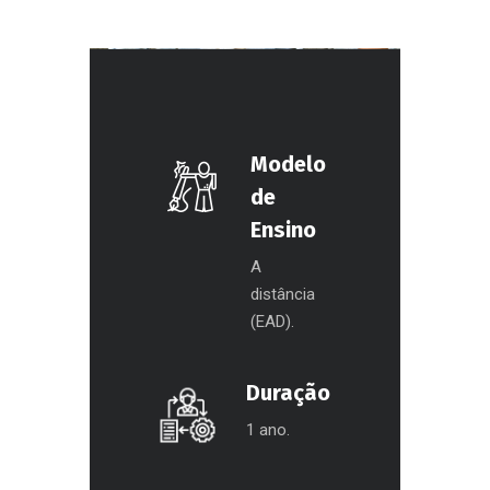
Modelo
de
Ensino
A
distância
(EAD).
Duração
1 ano.