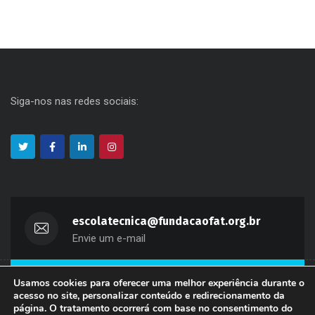
Siga-nos nas redes sociais:
escolatecnica@fundacaofat.org.br
Envie um e-mail
Usamos cookies para oferecer uma melhor experiência durante o
(11) 3311-2660
acesso no site, personalizar conteúdo e redirecionamento da
Fale Conosco
página. O tratamento ocorrerá com base no consentimento do