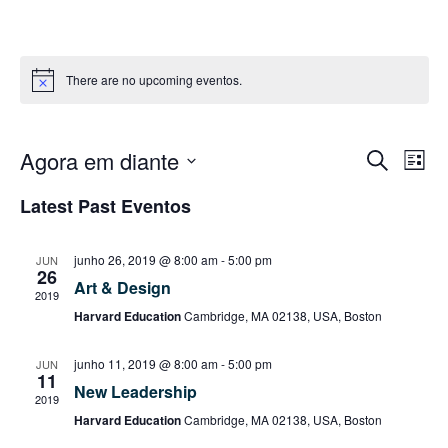
There are no upcoming eventos.
Agora em diante
N
P
P
L
r
i
S
o
a
Latest Past Eventos
s
e
c
e
t
u
v
l
a
r
s
junho 26, 2019 @ 8:00 am
-
5:00 pm
JUN
e
a
26
e
Art & Design
r
2019
c
q
e
Harvard Education
Cambridge, MA 02138, USA, Boston
g
i
v
e
o
a
u
junho 11, 2019 @ 8:00 am
-
5:00 pm
JUN
n
11
n
t
New Leadership
ç
2019
e
o
i
Harvard Education
Cambridge, MA 02138, USA, Boston
s
a
ã