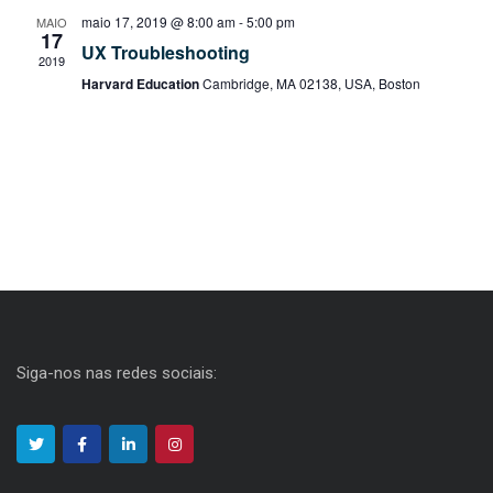
d
s
maio 17, 2019 @ 8:00 am
-
5:00 pm
MAIO
o
17
a
UX Troubleshooting
2019
a
t
d
Harvard Education
Cambridge, MA 02138, USA, Boston
a
o
e
.
v
n
i
a
s
v
u
a
e
Siga-nos nas redes sociais:
l
g
E
a
v