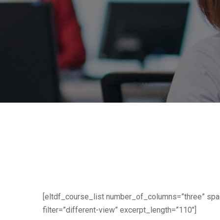
[eltdf_course_list number_of_columns=”three” sp
filter=”different-view” excerpt_length=”110″]